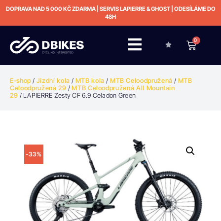
DOPRAVA NAD 5 000 KČ ZDARMA | SERVIS LAPIERRE & GHOST | ODESÍLÁME DO
48H
0
E-shop
/
Jízdní kola
/
MTB kola
/
MTB Celoodpružená
/
MTB
Celoodpružená 29
/
MTB Celoodpružená All Mountain
29
/ LAPIERRE Zesty CF 6.9 Celadon Green
-33%