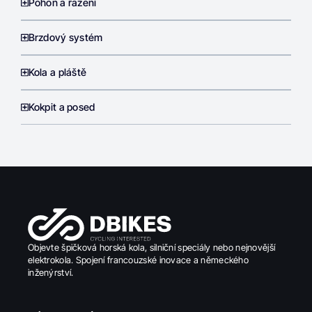
Pohon a řazení
Brzdový systém
Kola a pláště
Kokpit a posed
Objevte špičková horská kola, silniční speciály nebo nejnovější
elektrokola. Spojení francouzské inovace a německého
inženýrství.