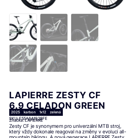
LAPIERRE ZESTY CF
6.9 CELADON GREEN
2025
karbon
1x12
zelená
SKU: E55A6A1928FE
Značka: LAPIERRE
Zesty CF je synonymem pro univerzální MTB stroj,
který vždy dokonale reagoval na změny v evoluci all-
mountain bikingu. A nová generace LAPIERRE Zesty