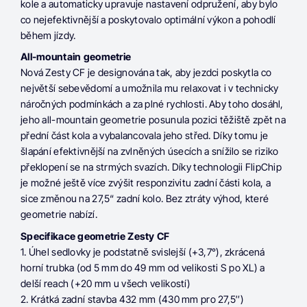
kole a automaticky upravuje nastavení odpružení, aby bylo
co nejefektivnější a poskytovalo optimální výkon a pohodlí
během jízdy.
All-mountain geometrie
Nová Zesty CF je designována tak, aby jezdci poskytla co
největší sebevědomí a umožnila mu relaxovat i v technicky
náročných podmínkách a za plné rychlosti. Aby toho dosáhl,
jeho all-mountain geometrie posunula pozici těžiště zpět na
přední část kola a vybalancovala jeho střed. Díky tomu je
šlapání efektivnější na zvlněných úsecích a snížilo se riziko
překlopení se na strmých svazích. Díky technologii FlipChip
je možné ještě více zvýšit responzivitu zadní části kola, a
sice změnou na 27,5“ zadní kolo. Bez ztráty výhod, které
geometrie nabízí.
Specifikace geometrie Zesty CF
1. Úhel sedlovky je podstatně svislejší (+3,7°), zkrácená
horní trubka (od 5 mm do 49 mm od velikosti S po XL) a
delší reach (+20 mm u všech velikostí)
2. Krátká zadní stavba 432 mm (430 mm pro 27,5″)