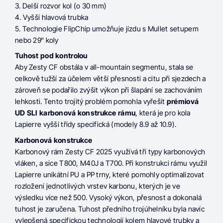
3. Delší rozvor kol (o 30 mm)
4. Vyšší hlavová trubka
5. Technologie FlipChip umožňuje jízdu s Mullet setupem
nebo 29“ koly
Tuhost pod kontrolou
Aby Zesty CF obstála v all-mountain segmentu, stala se
celkově tužší za účelem větší přesnosti a citu při sjezdech a
zároveň se podařilo zvýšit výkon při šlapání se zachováním
lehkosti. Tento trojitý problém pomohla vyřešit
prémiová
UD SLI karbonová konstrukce rámu
, která je pro kola
Lapierre vyšší třídy specifická (modely 8.9 až 10.9).
Karbonová konstrukce
Karbonový rám Zesty CF 2025 využívá tři typy karbonových
vláken, a sice T800, M40J a T700. Při konstrukci rámu využil
Lapierre unikátní PU a PP trny, které pomohly optimalizovat
rozložení jednotlivých vrstev karbonu, kterých je ve
výsledku více než 500. Vysoký výkon, přesnost a dokonalá
tuhost je zaručena. Tuhost předního trojúhelníku byla navíc
vylepšená specifickou technologií kolem hlavové trubky a