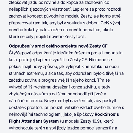
zlepšovat jízdu po rovině a do kopce za zachování co
nejlepších sjezdových vlastností. Lapierre se proto rozhodl
zachovat koncept původního modelu Zesty, ale kompletně
přepracovat rám tak, aby byl v souladu s dobou. Celý vývoj
nového kola byl pak založen na nové kinematice, okolo
které se celý projekt nového Zesty točil.
Odpružení v srdci celého projektu nové Zesty CF
Čtyřčepové odpružení je ideálním řešením pro all-mountain
kola, proto jej Lapierre využil i u Zesty CF. Nicméně se
pokusil najít nový způsob, jak vylepšit kinematiku na obou
stranách extrému, a sice tak, aby odpružení bylo citlivější na
začátku zdvihu a progresivnější na jeho konci. Tím se
vyhýbá příliš rychlému dosažení konce zdvihu, a tedy
zbytečným nárazům a dalšímu nepohodlí při jízdě v
náročném terénu. Nový rám byl navržen tak, aby poskytl
dostatek prostoru při použití většího vzduchového tlumiče s
nejnovějšími technologiemi, jako je špičkový
RockShox’s
Flight Attendant System
(u modelu Zesty 10.9), který
vyhodnocuje terén a styl jízdy jezdce pomocí senzorů na