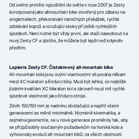
Od svého prvního vypuštění do světa v roce 2007 je Zesty
koncipovaná jako allmountain bike stvořený pro zábavu na
singletrailech, překonávání náročných překážek, rychlé
zdolávání kopců a vzrušující skoky při ještě rychlejších
sjezdech. Není nutné být vždy první, ale stačí nasednout na
nový Zesty CF a zjistíte, že můžete být lepší než kdykoliv
předtím.
Lapierre Zesty CF. Čistokrevný all-mountain bike
All-mountain kola jsou svými vlastnostmi situována někam
mezi XC maraton a Enduro biky. Musí být lehká, co nejblíže
jízdním kvalitám XC Maraton kol a zároveň musí mít rychlé
sjezdové vlastnosti jako Enduro stroje.
Zdvih 150/150 mm je nadmíru dostačující a napříč všemi
generacemi se měnil minimálně. Nicméně kinematika, a
zejména geometrie, se u nové generace proměnily tak, aby
se přizpůsobily současným požadavkům na horská kola a
vyhovovaly evoluci all-mountain biků: za všech okolností