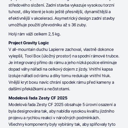
středového složení. Zadní stavba vykazuje vysokou torzní
tuhost, díky které je kolo ještě přesnější, dynamičtější a
efektivnější v akceleraci. Asymetrický design zadní stavby
umožňuje použití převodníku až s 36 zuby.
Holý rám váží celkem 2,5 kg.
Project Gravity Logic
V all-mountain duchu Lapierre zachoval, vlastně dokonce
vylepšil, Tool Box (úložný prostor) na spodní rámové trubce.
Je integrovaný přímo do rámu a jeho nízká pozice eliminuje
dopad váhy nářadí na celkový dojem z jízdy. Vnitřní kapsa
izoluje nářadí od rámu a díky tomu redukuje vnitřní hluk.
Vnější kryt boxu navíc chrání spodek rámu před kameny a
dalšími překážkami a nečistotami.
Modelová řada Zesty CF 2025
Modelová řada Zesty CF 2025 obsahuje 5 úrovní osazení a
byla designována tak, aby nabídla vysokou kvalitu jízdního
projevu a rychlou reakci v náročných podmínkách.
Všechny komponenty byly vybírány tak, aby splňovaly tyto