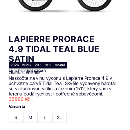
LAPIERRE PRORACE
4.9 TIDAL TEAL BLUE
SATIN
2026
hliník
29 "
1x12
modrá
SKU: E1CBBE647CAD
Značka: LAPIERRE
Naskočte na vlnu výkonu s Lapierre Prorace 4.9 v
úchvatné barvě Tidal Teal. Skvěle vybavený hardtail
se vzduchovou vidlicí a řazením 1x12, který vám v
terénu dodá rychlost i potřebné sebevědomí.
35990
Kč
Varianta
S
M
L
XL