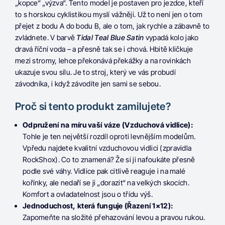
„kopce“ „výzva“. Tento model je postaven pro jezdce, kteří
to s horskou cyklistikou myslí vážněji. Už to není jen o tom
přejet z bodu A do bodu B, ale o tom, jak rychle a zábavně to
zvládnete. V barvě
Tidal Teal Blue Satin
vypadá kolo jako
dravá říční voda – a přesně tak se i chová. Hbitě kličkuje
mezi stromy, lehce překonává překážky a na rovinkách
ukazuje svou sílu. Je to stroj, který ve vás probudí
závodníka, i když závodíte jen sami se sebou.
Proč si tento produkt zamilujete?
Odpružení na míru vaší váze (Vzduchová vidlice):
Tohle je ten největší rozdíl oproti levnějším modelům.
Vpředu najdete kvalitní vzduchovou vidlici (zpravidla
RockShox). Co to znamená? Že si ji nafoukáte přesně
podle své váhy. Vidlice pak citlivě reaguje i na malé
kořínky, ale nedaří se ji „dorazit“ na velkých skocích.
Komfort a ovladatelnost jsou o třídu výš.
Jednoduchost, která funguje (Řazení 1×12):
Zapomeňte na složité přehazování levou a pravou rukou.