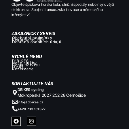
Objevte špičková horská kola, silniční speciály nebo nejnovější
elektrokola. Spojení francouzské inovace a německého
inženýrství.
ZÁKAZNICKÝ SERVIS
Obchodní podmínky
Reklamační řád
Ochrana osobních ůdajů
RYCHLÉ MENU
D’BIKES
Naše služby
Ceník servisu
O nás
Rezervace
KONTAKTUJTE NÁS
DBIKES cycling
Mokropeská 2027 252 28 Černošice
info@dbikes.cz
+420 733 151 372