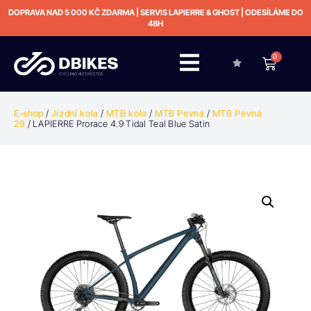
DOPRAVA NAD 5 000 KČ ZDARMA | SERVIS LAPIERRE & GHOST | ODESÍLÁME DO
48H
0
E-shop
/
Jízdní kola
/
MTB kola
/
MTB Pevná
/
MTB Pevná
29
/ LAPIERRE Prorace 4.9 Tidal Teal Blue Satin