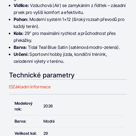
Vidlice:
Vzduchová (Air) se zamykáním z řídítek – zásadní
prvek pro vyšší komfort a efektivitu.
Pohon:
Moderní systém 1×12 (široký rozsah převodů pro
každý terén).
Kola:
29″ pro maximální rychlost a průchodnost přes
překážky.
Barva:
Tidal Teal Blue Satin (saténová modro-zelená).
Určení:
Sportovní hobby jízda, kondiční trénink,
celodenní výlety v terénu.
Technické parametry
Základní informace
Modelový
2026
rok:
Barva:
Modrá
Velikost kol:
29