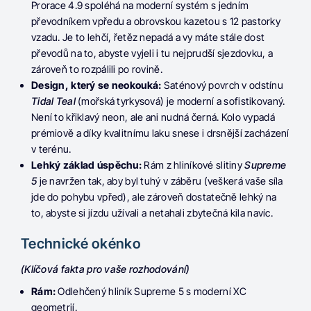
Prorace 4.9 spoléhá na moderní systém s jedním
převodníkem vpředu a obrovskou kazetou s 12 pastorky
vzadu.
Je to lehčí, řetěz nepadá a vy máte stále dost
převodů na to, abyste vyjeli i tu nejprudší sjezdovku, a
zároveň to rozpálili po rovině.
Design, který se neokouká:
Saténový povrch v odstínu
Tidal Teal
(mořská tyrkysová) je moderní a sofistikovaný.
Není to křiklavý neon, ale ani nudná černá. Kolo vypadá
prémiově a díky kvalitnímu laku snese i drsnější zacházení
v terénu.
Lehký základ úspěchu:
Rám z hliníkové slitiny
Supreme
5
je navržen tak, aby byl tuhý v záběru (veškerá vaše síla
jde do pohybu vpřed), ale zároveň dostatečně lehký na
to, abyste si jízdu užívali a netahali zbytečná kila navíc.
Technické okénko
(Klíčová fakta pro vaše rozhodování)
Rám:
Odlehčený hliník Supreme 5 s moderní XC
geometrií.